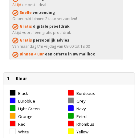
Altijd
de beste deal
Snelle
verzending
Onbedrukt binnen 24 uur verzonden!
Gratis
digitale proefdruk
Altijd vooraf een gratis proefdruk
Gratis
persoonlijk advies
Van maandag t/m vrijdag van 09:00 tot 18:00
Binnen 4 uur
een offerte in uw mailbox
1
Kleur
Black
Bordeaux
Euroblue
Grey
Light Green
Navy
Orange
Petrol
Red
Rhombus
Design
White
Yellow