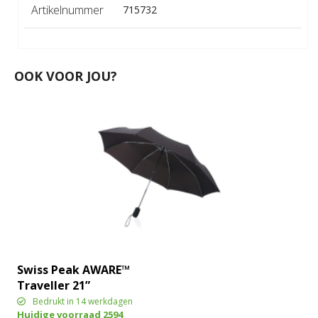
Artikelnummer
715732
OOK VOOR JOU?
Swiss Peak AWARE™
Traveller 21”
automatische paraplu
Bedrukt in 14 werkdagen
Huidige voorraad
2594