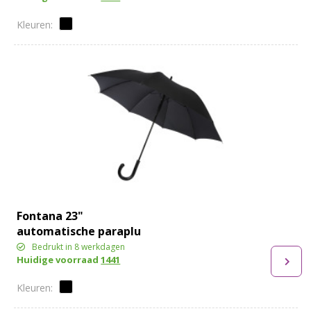
Fontana 23"
automatische paraplu
met carbon look en
Bedrukt in 8 werkdagen
Huidige voorraad
1441
gebogen handvat