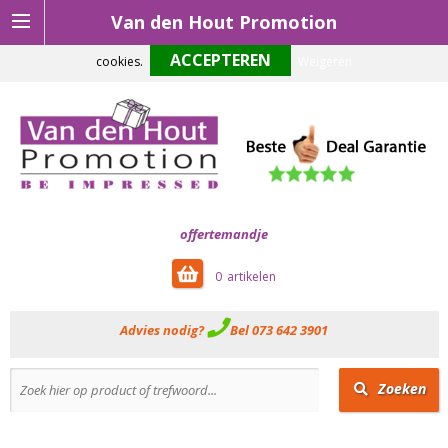
Van den Hout Promotion
Om onze website optimaal te laten functioneren maken wij gebruik van
cookies.
Weigeren
offertemandje
0
Advies nodig?
Bel 073 642 3901
Zoeken