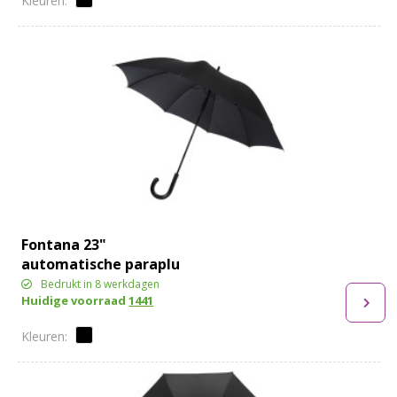
Fontana 23"
automatische paraplu
met carbon look en
Bedrukt in 8 werkdagen
Huidige voorraad
1441
gebogen handvat