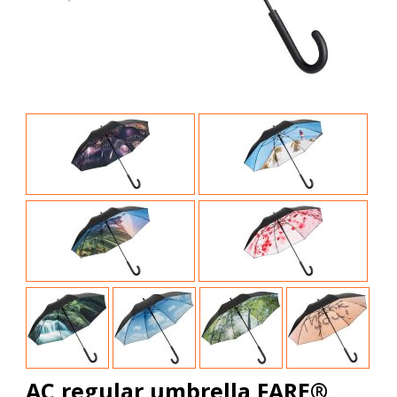
AC regular umbrella FARE®