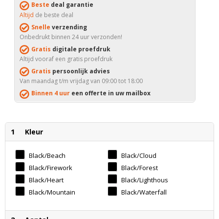
Beste
deal garantie
Altijd
de beste deal
Snelle
verzending
Onbedrukt binnen 24 uur verzonden!
Gratis
digitale proefdruk
Altijd vooraf een gratis proefdruk
Gratis
persoonlijk advies
Van maandag t/m vrijdag van 09:00 tot 18:00
Binnen 4 uur
een offerte in uw mailbox
1
Kleur
Black/beach
Black/cloud
Thx Design
Design
Black/firework
Black/forest
Design
Design
Black/heart
Black/lighthouse
Design
Design
Black/mountain
Black/waterfall
Design
Design