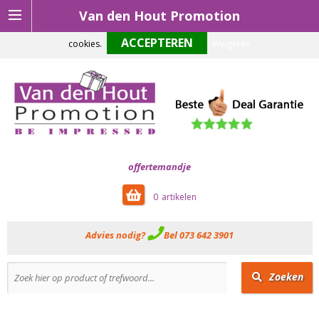
Van den Hout Promotion
Om onze website optimaal te laten functioneren maken wij gebruik van
cookies.
Weigeren
offertemandje
0
Advies nodig?
Bel 073 642 3901
Zoeken