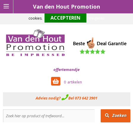
Van den Hout Promotion
Om onze website optimaal te laten functioneren maken wij gebruik van
cookies.
Weigeren
offertemandje
0
Advies nodig?
Bel 073 642 3901
Zoeken