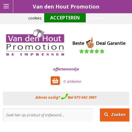
Van den Hout Promotion
Om onze website optimaal te laten functioneren maken wij gebruik van
cookies.
Weigeren
offertemandje
0
Advies nodig?
Bel 073 642 3901
Zoeken