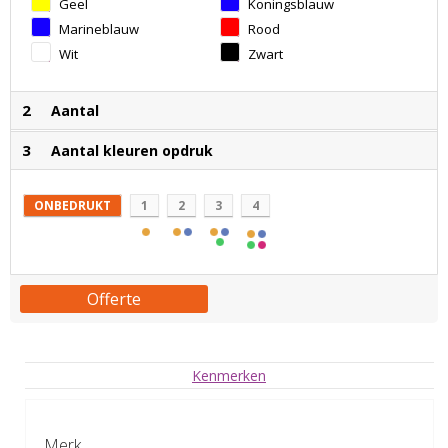
Geel
Koningsblauw
Marineblauw
Rood
Wit
Zwart
2
Aantal
3
Aantal kleuren opdruk
ONBEDRUKT
1
2
3
4
Offerte
Kenmerken
Merk