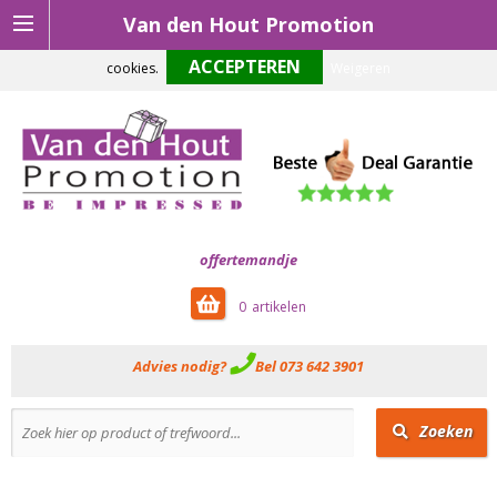
Van den Hout Promotion
Om onze website optimaal te laten functioneren maken wij gebruik van
cookies.
Weigeren
offertemandje
0
Advies nodig?
Bel 073 642 3901
Zoeken