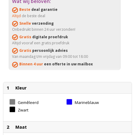
Wat wij beloven:
Beste
deal garantie
Altijd
de beste deal
Snelle
verzending
Onbedrukt binnen 24 uur verzonden!
Gratis
digitale proefdruk
Altijd vooraf een gratis proefdruk
Gratis
persoonlijk advies
Van maandag t/m vrijdag van 09:00 tot 18:00
Binnen 4 uur
een offerte in uw mailbox
1
Kleur
Gemêleerd
Marineblauw
Grijs
Zwart
2
Maat