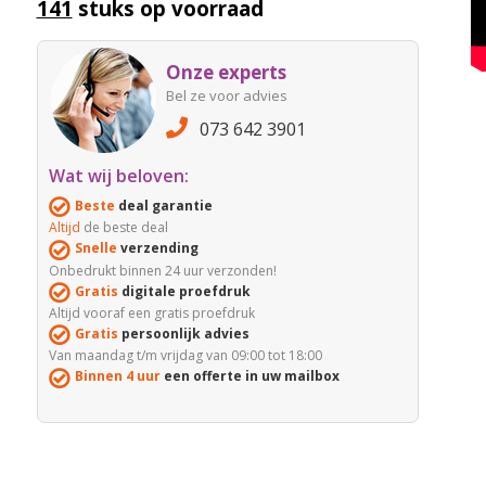
141
stuks op voorraad
Onze experts
Bel ze voor advies
073 642 3901
Wat wij beloven:
Beste
deal garantie
Altijd
de beste deal
Snelle
verzending
Onbedrukt binnen 24 uur verzonden!
Gratis
digitale proefdruk
Altijd vooraf een gratis proefdruk
Gratis
persoonlijk advies
Van maandag t/m vrijdag van 09:00 tot 18:00
Binnen 4 uur
een offerte in uw mailbox