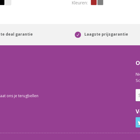
te deal garantie
Laagste prijsgarantie
O
Ni
Sc
aat ons je terugbellen
V