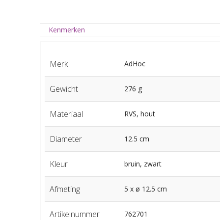
Kenmerken
Merk
AdHoc
Gewicht
276 g
Materiaal
RVS, hout
Diameter
12.5 cm
Kleur
bruin, zwart
Afmeting
5 x ø 12.5 cm
Artikelnummer
762701