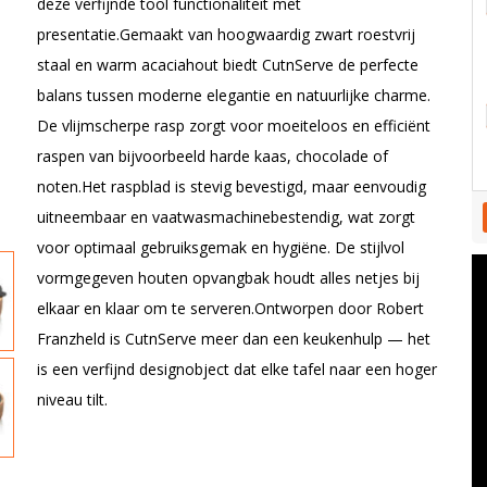
deze verfijnde tool functionaliteit met
presentatie.Gemaakt van hoogwaardig zwart roestvrij
staal en warm acaciahout biedt CutnServe de perfecte
balans tussen moderne elegantie en natuurlijke charme.
De vlijmscherpe rasp zorgt voor moeiteloos en efficiënt
raspen van bijvoorbeeld harde kaas, chocolade of
noten.Het raspblad is stevig bevestigd, maar eenvoudig
uitneembaar en vaatwasmachinebestendig, wat zorgt
voor optimaal gebruiksgemak en hygiëne. De stijlvol
vormgegeven houten opvangbak houdt alles netjes bij
elkaar en klaar om te serveren.Ontworpen door Robert
Franzheld is CutnServe meer dan een keukenhulp — het
is een verfijnd designobject dat elke tafel naar een hoger
niveau tilt.