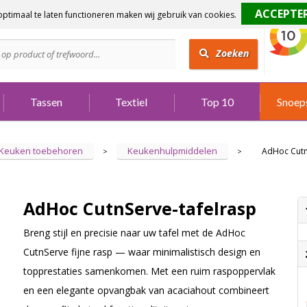
ptimaal te laten functioneren maken wij gebruik van cookies.
dig?
Bel 073 642 3901
Zoeken
Tassen
Textiel
Top 10
Snoep
Keuken toebehoren
Keukenhulpmiddelen
AdHoc Cutn
>
>
AdHoc CutnServe-tafelrasp
Breng stijl en precisie naar uw tafel met de AdHoc
CutnServe fijne rasp — waar minimalistisch design en
topprestaties samenkomen. Met een ruim raspoppervlak
en een elegante opvangbak van acaciahout combineert