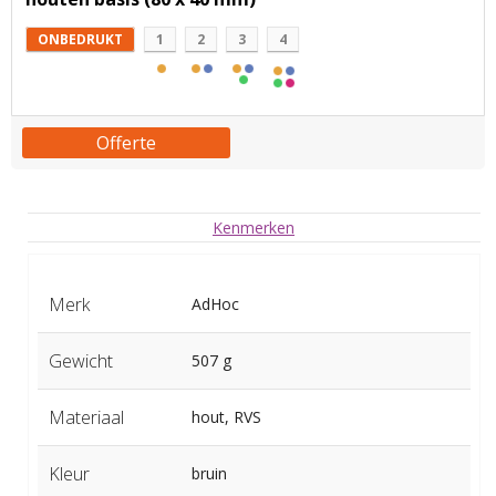
ONBEDRUKT
1
2
3
4
Offerte
Kenmerken
Merk
AdHoc
Gewicht
507 g
Materiaal
hout, RVS
Kleur
bruin