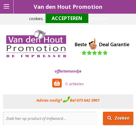
Van den Hout Promotion
Om onze website optimaal te laten functioneren maken wij gebruik van
cookies.
Weigeren
offertemandje
0
Advies nodig?
Bel 073 642 3901
Zoeken