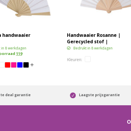
 handwaaier
Handwaaier Rosanne |
Gerecycled stof |
Houten handvat
 in 8 werkdagen
Bedrukt in 8 werkdagen
voorraad
119
te deal garantie
Laagste prijsgarantie
O