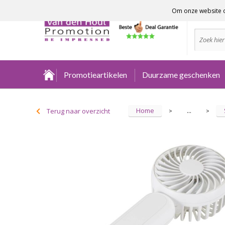
Om onze website o
Advies no
Promotieartikelen
Duurzame geschenken
Home
Terug naar overzicht
...
>
>