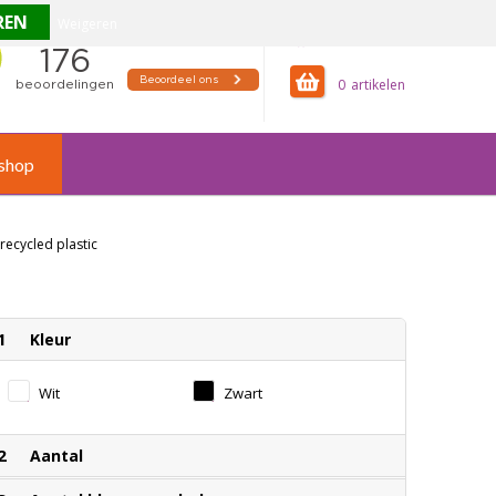
Weigeren
offertemandje
0
shop
recycled plastic
1
Kleur
Wit
Zwart
2
Aantal