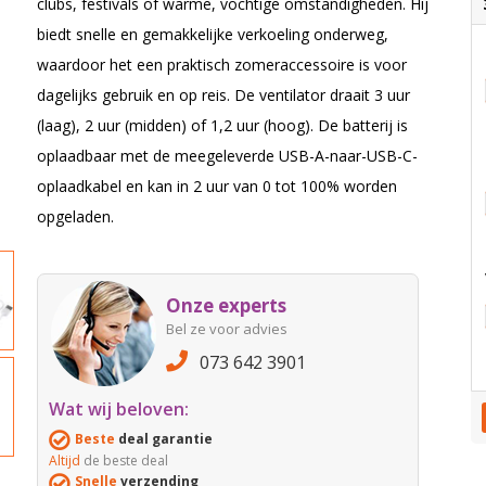
clubs, festivals of warme, vochtige omstandigheden. Hij
biedt snelle en gemakkelijke verkoeling onderweg,
waardoor het een praktisch zomeraccessoire is voor
dagelijks gebruik en op reis. De ventilator draait 3 uur
(laag), 2 uur (midden) of 1,2 uur (hoog). De batterij is
oplaadbaar met de meegeleverde USB-A-naar-USB-C-
oplaadkabel en kan in 2 uur van 0 tot 100% worden
opgeladen.
Onze experts
Bel ze voor advies
073 642 3901
Wat wij beloven:
Beste
deal garantie
Altijd
de beste deal
Snelle
verzending