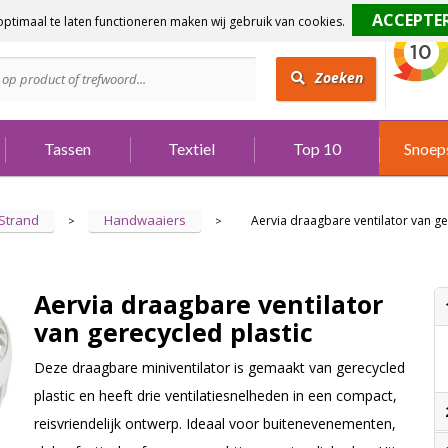
ptimaal te laten functioneren maken wij gebruik van cookies.
dig?
Bel 073 642 3901
Zoeken
Tassen
Textiel
Top 10
Snoep
Strand
Handwaaiers
Aervia draagbare ventilator van ge
>
>
Aervia draagbare ventilator
van gerecycled plastic
Deze draagbare miniventilator is gemaakt van gerecycled
plastic en heeft drie ventilatiesnelheden in een compact,
reisvriendelijk ontwerp. Ideaal voor buitenevenementen,