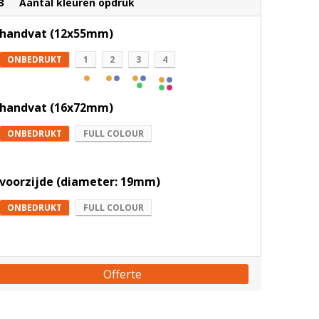
3
Aantal kleuren opdruk
handvat (12x55mm)
ONBEDRUKT
1
2
3
4
handvat (16x72mm)
ONBEDRUKT
FULL COLOUR
voorzijde (diameter: 19mm)
ONBEDRUKT
FULL COLOUR
Offerte