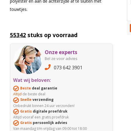
polyester en aan de achterzijde af te sluiten met
touwtjes.
55342
stuks op voorraad
Onze experts
Bel ze voor advies
073 642 3901
Wat wij beloven:
Beste
deal garantie
Altijd
de beste deal
Snelle
verzending
Onbedrukt binnen 24 uur verzonden!
Gratis
digitale proefdruk
Altijd vooraf een gratis proefdruk
Gratis
persoonlijk advies
Van maandag t/m vrijdag van 09:00 tot 18:00