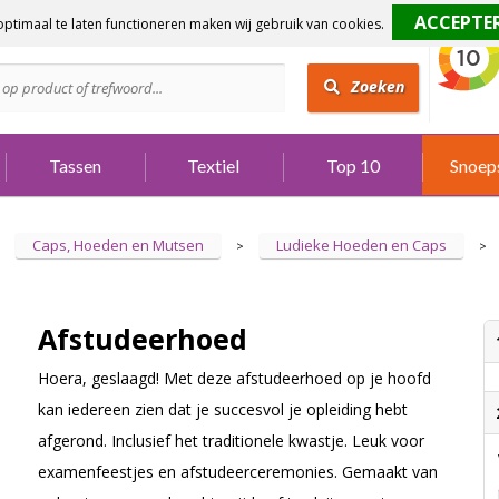
ptimaal te laten functioneren maken wij gebruik van cookies.
dig?
Bel 073 642 3901
Zoeken
Tassen
Textiel
Top 10
Snoep
Caps, Hoeden en Mutsen
Ludieke Hoeden en Caps
>
>
Afstudeerhoed
Hoera, geslaagd! Met deze afstudeerhoed op je hoofd
kan iedereen zien dat je succesvol je opleiding hebt
afgerond. Inclusief het traditionele kwastje. Leuk voor
examenfeestjes en afstudeerceremonies. Gemaakt van