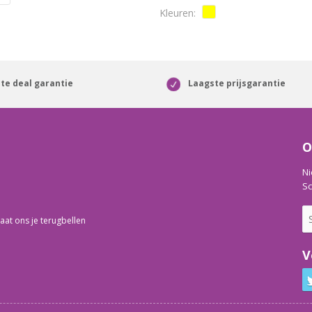
te deal garantie
Laagste prijsgarantie
O
Ni
Sc
aat ons je terugbellen
V