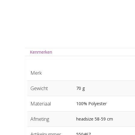
Kenmerken
Merk
Gewicht
70 g
Materiaal
100% Polyester
Afmeting
headsize 58-59 cm
Artikelnummer
550467