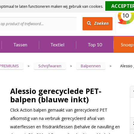
ptimaal te laten functioneren maken wij gebruik van cookies.
dig?
Bel 073 642 3901
Zoeken
Tassen
Textiel
Top 10
Snoep
 PREMIUMS
Schrijfwaren
Balpennen
Alessio
>
>
>
Alessio gerecyclede PET-
balpen (blauwe inkt)
Click Action balpen gemaakt van gerecycleerd PET
afkomstig van na verbruik gerecycleerd afval van
waterflessen en frisdrankflessen (behalve de navulling en