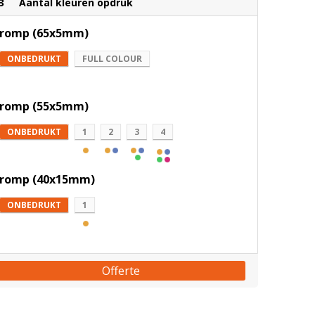
3
Aantal kleuren opdruk
romp (65x5mm)
ONBEDRUKT
FULL COLOUR
romp (55x5mm)
ONBEDRUKT
1
2
3
4
romp (40x15mm)
ONBEDRUKT
1
Offerte