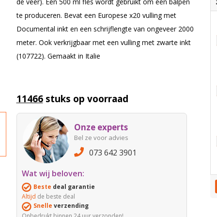
de veer). Eén 500 ml fles wordt gebruikt om één balpen
te produceren. Bevat een Europese x20 vulling met
Documental inkt en een schrijflengte van ongeveer 2000
meter. Ook verkrijgbaar met een vulling met zwarte inkt
(107722). Gemaakt in Italie
11466
stuks op voorraad
Onze experts
Bel ze voor advies
073 642 3901
Wat wij beloven:
Beste
deal garantie
Altijd
de beste deal
Snelle
verzending
Onbedrukt binnen 24 uur verzonden!