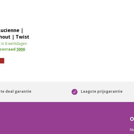
Lucienne |
hout | Twist
 in 8 werkdagen
voorraad
5006
te deal garantie
Laagste prijsgarantie
O
Ni