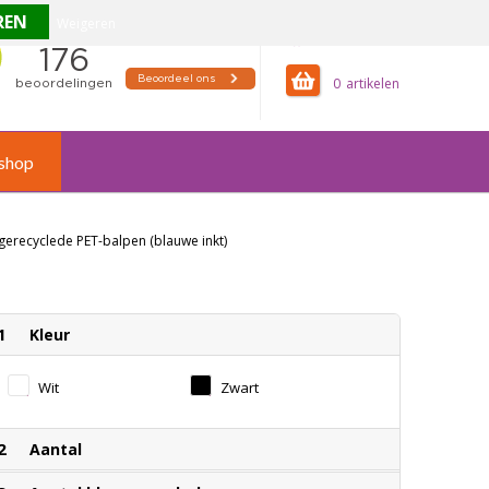
Weigeren
offertemandje
0
shop
 gerecyclede PET-balpen (blauwe inkt)
1
Kleur
Wit
Zwart
2
Aantal