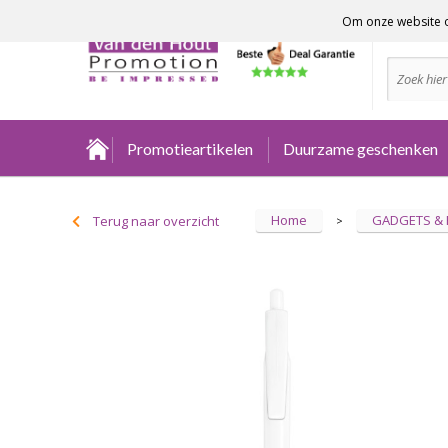
Om onze website o
Advies no
Promotieartikelen
Duurzame geschenken
Home
GADGETS &
Terug naar overzicht
>