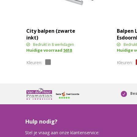
City balpen (zwarte
Balpen 
inkt)
Esdoorn
Bedrukt in 8 werkdagen
Bedrukt
Huidige voorraad
5618
Huidige 
Bes
Hulp nodig?
Stel je vraag aan onze klantenservice: