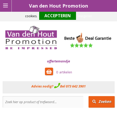
Van den Hout Promotion
Om onze website optimaal te laten functioneren maken wij gebruik van
cookies.
Weigeren
offertemandje
0
Advies nodig?
Bel 073 642 3901
Zoeken