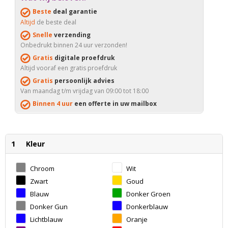
Beste
deal garantie
Altijd
de beste deal
Snelle
verzending
Onbedrukt binnen 24 uur verzonden!
Gratis
digitale proefdruk
Altijd vooraf een gratis proefdruk
Gratis
persoonlijk advies
Van maandag t/m vrijdag van 09:00 tot 18:00
Binnen 4 uur
een offerte in uw mailbox
1
Kleur
Chroom
Wit
Zwart
Goud
Blauw
Donker Groen
Donker Gun
Donkerblauw
Metal
Lichtblauw
Oranje