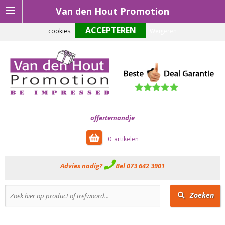
Van den Hout Promotion
Om onze website optimaal te laten functioneren maken wij gebruik van
cookies.
Weigeren
offertemandje
0
Advies nodig?
Bel 073 642 3901
Zoeken