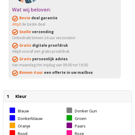
Wat wij beloven:
Beste
deal garantie
Altijd
de beste deal
Snelle
verzending
Onbedrukt binnen 24 uur verzonden!
Gratis
digitale proefdruk
Altijd vooraf een gratis proefdruk
Gratis
persoonlijk advies
Van maandag t/m vrijdag van 09:00 tot 18:00
Binnen 4 uur
een offerte in uw mailbox
1
Kleur
Blauw
Donker Gun
Metal
Donkerblauw
Groen
Oranje
Paars
Rood
Roze