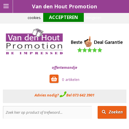
Van den Hout Promotion
Om onze website optimaal te laten functioneren maken wij gebruik van
cookies.
Weigeren
offertemandje
0
Advies nodig?
Bel 073 642 3901
Zoeken