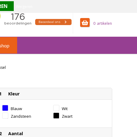
Weigeren
offertemandje
0
shop
ksel
1
Kleur
Blauw
Wit
Zandsteen
Zwart
2
Aantal