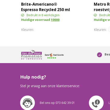
Brite-Americano®
Metro R
Espresso Recycled 250 ml
roestvr
geïsoleerde beker
Bedrukt in 8 werkdagen
Bedrukt
Huidige voorraad
10000
Huidige 
Bes
Hulp nodig?
Stel je vraag aan onze klantenservice:
Bel ons op 073 642 39 01
L