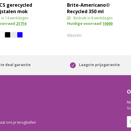
CS gerecycled
Brite-Americano®
ijstalen mok
Recycled 350 ml
geïsoleerde beker
 in 14 werkdagen
Bedrukt in 8 werkdagen
voorraad
21716
Huidige voorraad
10000
te deal garantie
Laagste prijsgarantie
O
Ni
Sc
aat ons je terugbellen