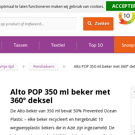
ptimaal te laten functioneren maken wij gebruik van cookies.
dig?
Bel 073 642 3901
Zoeken
Tassen
Textiel
Top 10
Snoep
Vrije tijd
Reisbekers
Alto POP 350 ml beker met 360° de
>
>
Alto POP 350 ml beker met
360° deksel
De Alto-beker van 350 ml bevat 50% Prevented Ocean
Plastic – elke beker recycleert en hergebruikt 10
wegwerpplastic bekers die in Azië zijn ingezameld. De