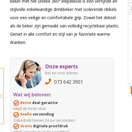
beker met het unieke 360° klepdeksel is een verfijnde en
stijlvolle enkelwandige drinkbeker met isolerende ribbels
voor een veilige en comfortabele grip. Zowel het deksel
als de beker zijn gemaakt van volledig recyclebaar plastic.
Geniet in alle comfort en stijl van je favoriete warme
dranken.
Onze experts
Bel ze voor advies
073 642 3901
Wat wij beloven:
Beste
deal garantie
Altijd
de beste deal
Snelle
verzending
Onbedrukt binnen 24 uur verzonden!
Gratis
digitale proefdruk
Altijd vooraf een gratis proefdruk