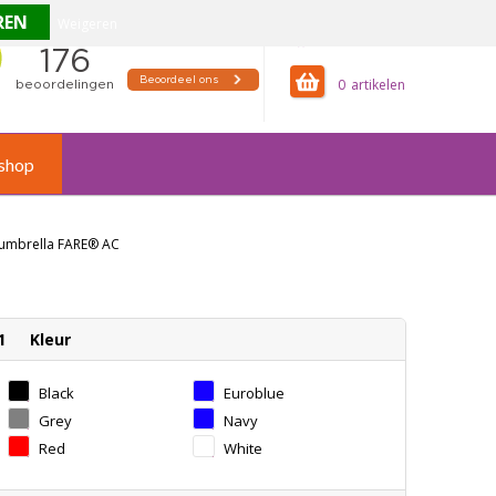
Weigeren
offertemandje
0
shop
 umbrella FARE® AC
1
Kleur
Black
Euroblue
Grey
Navy
Red
White