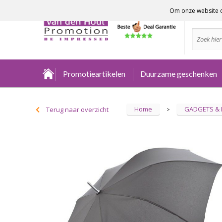
Om onze website o
Advies no
Promotieartikelen
Duurzame geschenken
Home
GADGETS &
Terug naar overzicht
>