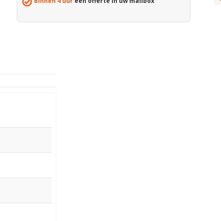
Binnen 4 uur
een offerte in uw mailbox