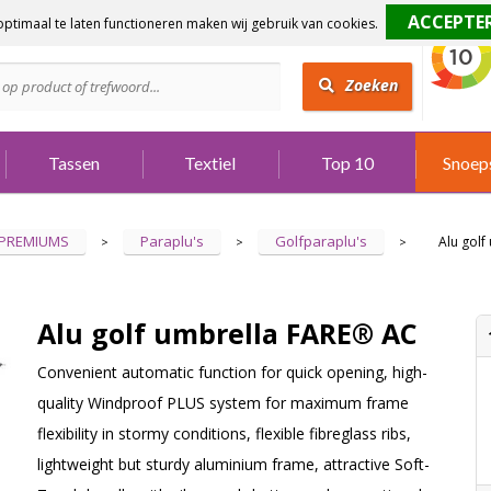
ptimaal te laten functioneren maken wij gebruik van cookies.
dig?
Bel 073 642 3901
Zoeken
Tassen
Textiel
Top 10
Snoep
 PREMIUMS
Paraplu's
Golfparaplu's
Alu golf
>
>
>
Alu golf umbrella FARE® AC
Convenient automatic function for quick opening, high-
quality Windproof PLUS system for maximum frame
flexibility in stormy conditions, flexible fibreglass ribs,
lightweight but sturdy aluminium frame, attractive Soft-