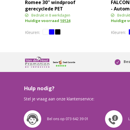
Romee 30'' windproof
FALCONE
gerecyclede PET
- Autom
golfparaplu
- 120 cm
Bedrukt in 8 werkdagen
Bedrukt
Huidige voorraad
10124
Huidige 
Bes
Hulp nodig?
Stel je vraag aan onze klantenservice:
Bel ons op 073 642 39 01
L