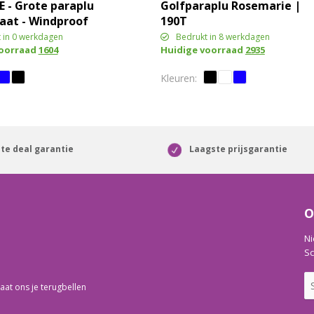
 - Grote paraplu
Golfparaplu Rosemarie |
aat - Windproof
190T
 in 0 werkdagen
Bedrukt in 8 werkdagen
voorraad
1604
Huidige voorraad
2935
te deal garantie
Laagste prijsgarantie
O
Ni
Sc
aat ons je terugbellen