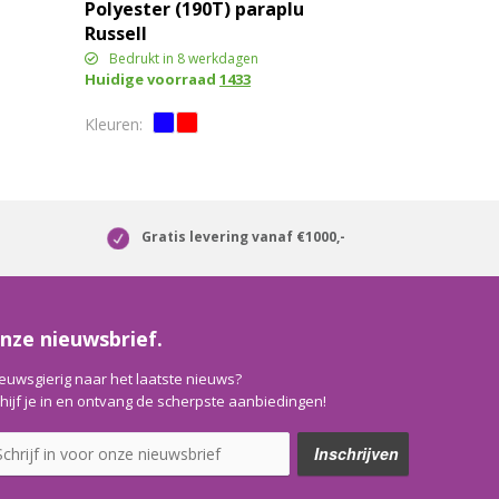
Polyester (190T) paraplu
Russell
Bedrukt in 8 werkdagen
Huidige voorraad
1433
Gratis levering vanaf €1000,-
nze nieuwsbrief.
euwsgierig naar het laatste nieuws?
hijf je in en ontvang de scherpste aanbiedingen!