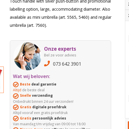
Touch handle with silver push-button and promotional
labelling option, large, accommodating diameter. Also
available as mini umbrella (art. 5565, 5460) and regular
umbrella (art. 7560).
Onze experts
Bel ze voor advies
073 642 3901
Wat wij beloven:
Beste
deal garantie
Altijd
de beste deal
Snelle
verzending
Onbedrukt binnen 24 uur verzonden!
Gratis
digitale proefdruk
Altijd vooraf een gratis proefdruk
Gratis
persoonlijk advies
Van maandag t/m vrijdag van 09:00 tot 18:00