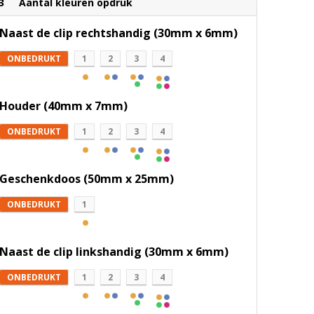
3
Aantal kleuren opdruk
Naast de clip rechtshandig (30mm x 6mm)
ONBEDRUKT
1
2
3
4
Houder (40mm x 7mm)
ONBEDRUKT
1
2
3
4
Geschenkdoos (50mm x 25mm)
ONBEDRUKT
1
Naast de clip linkshandig (30mm x 6mm)
ONBEDRUKT
1
2
3
4