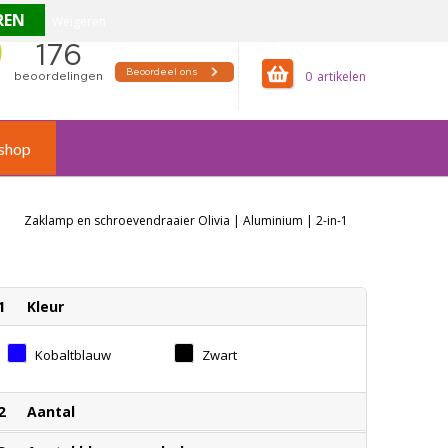
Weigeren
offertemandje
0
shop
Zaklamp en schroevendraaier Olivia | Aluminium | 2-in-1
1
Kleur
Kobaltblauw
Zwart
2
Aantal