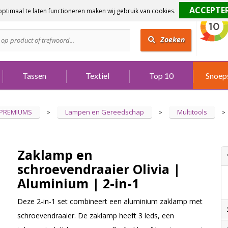
ptimaal te laten functioneren maken wij gebruik van cookies.
dig?
Bel 073 642 3901
Zoeken
Tassen
Textiel
Top 10
Snoep
 PREMIUMS
Lampen en Gereedschap
Multitools
>
>
>
Zaklamp en
schroevendraaier Olivia |
Aluminium | 2-in-1
Deze 2-in-1 set combineert een aluminium zaklamp met
schroevendraaier. De zaklamp heeft 3 leds, een