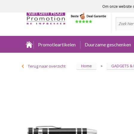
Om onze website o
Advies no
Promotieartikelen
Duurzame geschenken
Home
GADGETS &
Terug naar overzicht
>