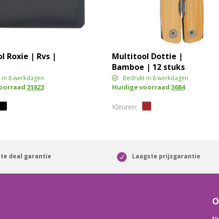
l Roxie | Rvs |
Multitool Dottie |
Bamboe | 12 stuks
 in 8 werkdagen
Bedrukt in 8 werkdagen
voorraad
21823
Huidige voorraad
3684
te deal garantie
Laagste prijsgarantie
O
Ni