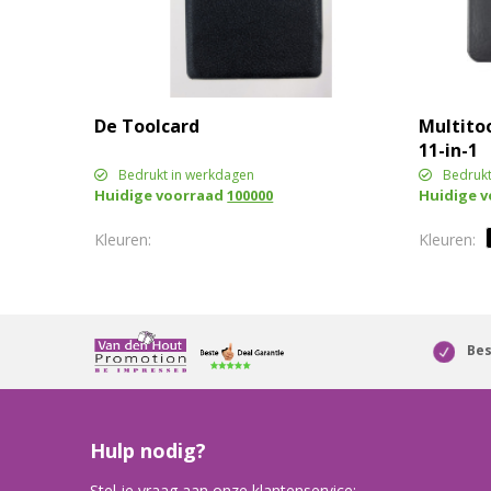
De Toolcard
Multitoo
11-in-1
Bedrukt in werkdagen
Bedrukt
Huidige voorraad
100000
Huidige 
Bes
Hulp nodig?
Stel je vraag aan onze klantenservice: