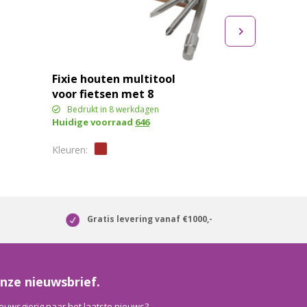
Fixie houten multitool
voor fietsen met 8
functies
Bedrukt in 8 werkdagen
Huidige voorraad
646
Gratis levering vanaf €1000,-
nze nieuwsbrief.
euwsgierig naar het laatste nieuws?