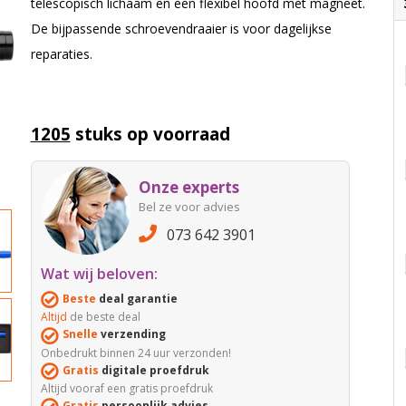
telescopisch lichaam en een flexibel hoofd met magneet.
De bijpassende schroevendraaier is voor dagelijkse
reparaties.
1205
stuks op voorraad
Onze experts
Bel ze voor advies
073 642 3901
Wat wij beloven:
Beste
deal garantie
Altijd
de beste deal
Snelle
verzending
Onbedrukt binnen 24 uur verzonden!
Gratis
digitale proefdruk
Altijd vooraf een gratis proefdruk
Gratis
persoonlijk advies