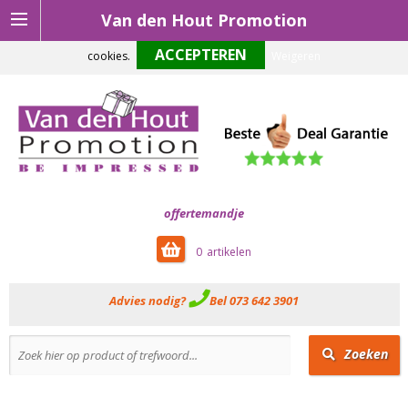
Van den Hout Promotion
Om onze website optimaal te laten functioneren maken wij gebruik van
cookies.
Weigeren
offertemandje
0
Advies nodig?
Bel 073 642 3901
Zoeken