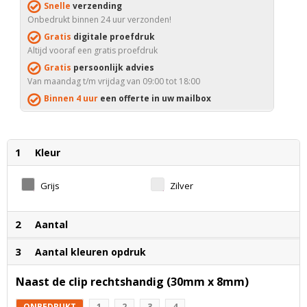
Snelle
verzending
Onbedrukt binnen 24 uur verzonden!
Gratis
digitale proefdruk
Altijd vooraf een gratis proefdruk
Gratis
persoonlijk advies
Van maandag t/m vrijdag van 09:00 tot 18:00
Binnen 4 uur
een offerte in uw mailbox
1
Kleur
Grijs
Zilver
2
Aantal
3
Aantal kleuren opdruk
Naast de clip rechtshandig (30mm x 8mm)
ONBEDRUKT
1
2
3
4