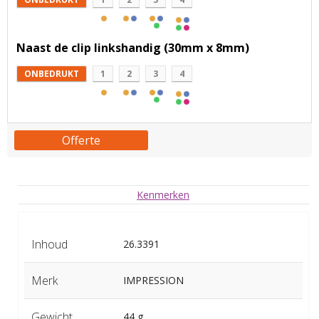
Naast de clip linkshandig (30mm x 8mm)
ONBEDRUKT
1
2
3
4
Offerte
Kenmerken
Inhoud
26.3391
Merk
IMPRESSION
Gewicht
44 g