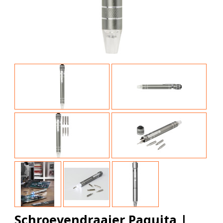
Schroevendraaier Paquita |