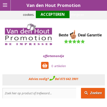
Van den Hout Promotion
Om onze website optimaal te laten functioneren maken wij gebruik van
cookies.
Weigeren
offertemandje
0
Advies nodig?
Bel 073 642 3901
Zoeken