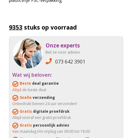
plasticvrije FSC-verpakking.
9353
stuks op voorraad
Onze experts
Bel ze voor advies
073 642 3901
Wat wij beloven:
Beste
deal garantie
Altijd
de beste deal
Snelle
verzending
Onbedrukt binnen 24 uur verzonden!
Gratis
digitale proefdruk
Altijd vooraf een gratis proefdruk
Gratis
persoonlijk advies
Van maandag t/m vrijdag van 09:00 tot 18:00