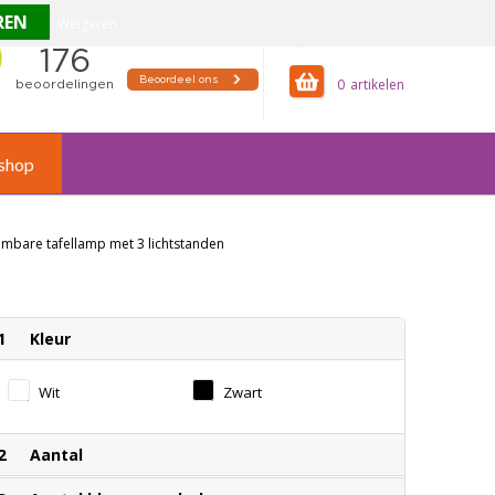
Weigeren
offertemandje
0
shop
mbare tafellamp met 3 lichtstanden
1
Kleur
Wit
Zwart
2
Aantal