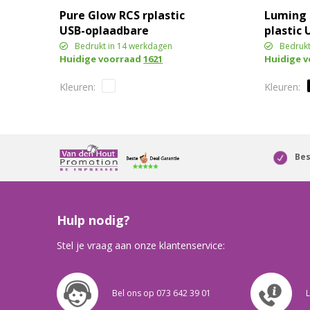
Pure Glow RCS rplastic
Luming 
USB-oplaadbare
plastic
tafellamp
tafella
Bedrukt in 14 werkdagen
Bedrukt
Huidige voorraad
1621
Huidige 
Bes
Hulp nodig?
Stel je vraag aan onze klantenservice:
Bel ons op 073 642 39 01
L