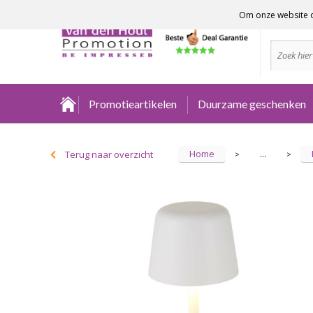
Om onze website o
Advies no
Promotieartikelen
Duurzame geschenken
Home
Terug naar overzicht
...
>
>