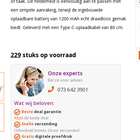
of taak. De helderheid is eenvoudig aan te passen met
een simpele aanraking, terwijl de ingebouwde
oplaadbare batterij van 1200 mAh echt draadloos gemak
biedt. Geleverd met een Type-C-oplaadkabel van 80 cm.
229
stuks op voorraad
Onze experts
Bel ze voor advies
073 642 3901
Wat wij beloven:
Beste
deal garantie
Altijd
de beste deal
Snelle
verzending
Onbedrukt binnen 24 uur verzonden!
Gratis
digitale proefdruk