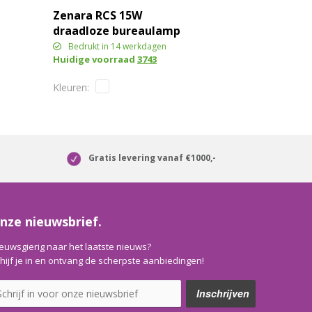
Zenara RCS 15W
draadloze bureaulamp
van gerecycled plastic
Bedrukt in 14 werkdagen
Huidige voorraad
3743
Gratis levering vanaf €1000,-
nze nieuwsbrief.
euwsgierig naar het laatste nieuws?
hijf je in en ontvang de scherpste aanbiedingen!