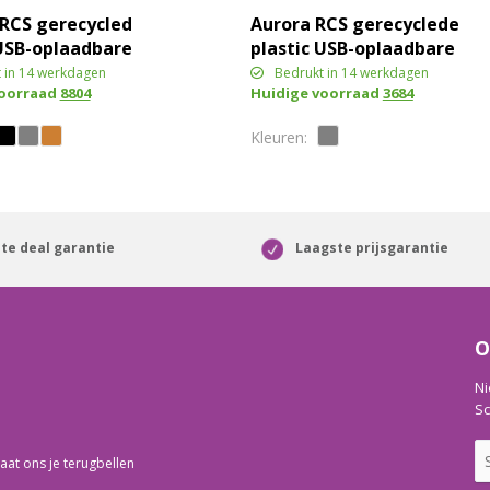
RCS gerecycled
Aurora RCS gerecyclede
 USB-oplaadbare
plastic USB-oplaadbare
mp
tafellamp
 in 14 werkdagen
Bedrukt in 14 werkdagen
voorraad
8804
Huidige voorraad
3684
te deal garantie
Laagste prijsgarantie
O
Ni
Sc
aat ons je terugbellen