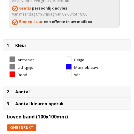
Altijd vooraf een gratis proefdruk
Gratis
persoonlijk advies
Van maandag t/m vrijdag van 09:00 tot 18:00
Binnen 4 uur
een offerte in uw mailbox
1
Kleur
Antraciet
Beige
Lichtgrijs
Marineblauw
Rood
Wit
2
Aantal
3
Aantal kleuren opdruk
boven band (100x100mm)
ONBEDRUKT