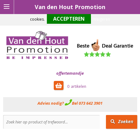
Van den Hout Promotion
Om onze website optimaal te laten functioneren maken wij gebruik van
cookies.
Weigeren
offertemandje
0
Advies nodig?
Bel 073 642 3901
Zoeken