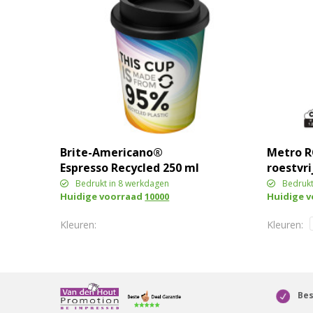
Brite-Americano®
Metro R
Espresso Recycled 250 ml
roestvr
geïsoleerde beker
Bedrukt in 8 werkdagen
Bedrukt
Huidige voorraad
10000
Huidige 
Bes