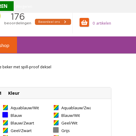
Weigeren
offertemandje
0
shop
 beker met spill-proof deksel
1
Kleur
Aquablauw/Wit
Aquablauw/Zwart
Blauw
Blauw/Wit
Blauw/Zwart
Geel/Wit
Geel/Zwart
Grijs