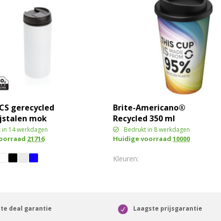
CS gerecycled
Brite-Americano®
ijstalen mok
Recycled 350 ml
geïsoleerde beker
 in 14 werkdagen
Bedrukt in 8 werkdagen
voorraad
21716
Huidige voorraad
10000
te deal garantie
Laagste prijsgarantie