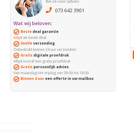
Bel ze voor advies
073 642 3901
Wat wij beloven:
Beste
deal garantie
Altijd
de beste deal
Snelle
verzending
Onbedrukt binnen 24 uur verzonden!
Gratis
digitale proefdruk
Altijd vooraf een gratis proefdruk
Gratis
persoonlijk advies
Van maandag t/m vrijdag van 09:00 tot 18:00
Binnen 4 uur
een offerte in uw mailbox