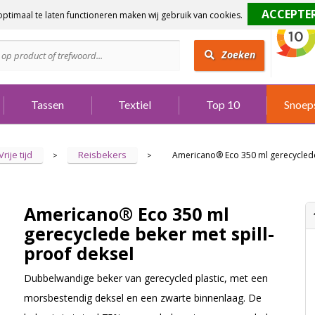
ptimaal te laten functioneren maken wij gebruik van cookies.
dig?
Bel 073 642 3901
Zoeken
Tassen
Textiel
Top 10
Snoep
Vrije tijd
Reisbekers
Americano® Eco 350 ml gerecyclede
>
>
Americano® Eco 350 ml
gerecyclede beker met spill-
proof deksel
Dubbelwandige beker van gerecycled plastic, met een
morsbestendig deksel en een zwarte binnenlaag. De