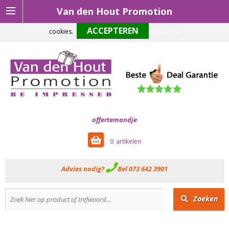
Van den Hout Promotion
Om onze website optimaal te laten functioneren maken wij gebruik van
cookies.
Weigeren
offertemandje
0
Advies nodig?
Bel 073 642 3901
Zoeken