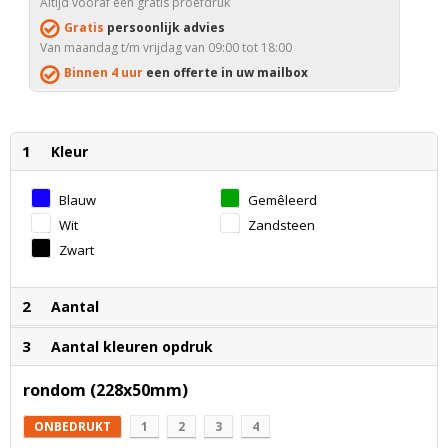
Altijd vooraf een gratis proefdruk
Gratis
persoonlijk advies
Van maandag t/m vrijdag van 09:00 tot 18:00
Binnen 4 uur
een offerte in uw mailbox
1
Kleur
Blauw
Gemêleerd
Groen
Wit
Zandsteen
Zwart
2
Aantal
3
Aantal kleuren opdruk
rondom (228x50mm)
ONBEDRUKT
1
2
3
4