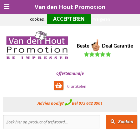
Van den Hout Promotion
Om onze website optimaal te laten functioneren maken wij gebruik van
cookies.
Weigeren
offertemandje
0
Advies nodig?
Bel 073 642 3901
Zoeken