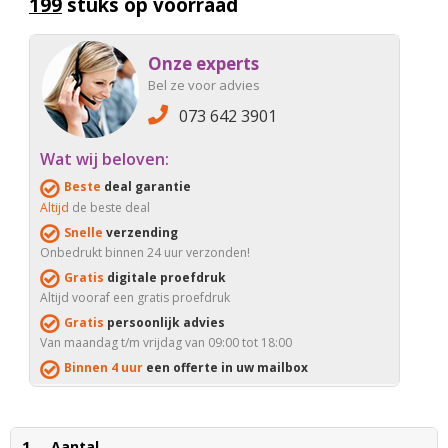
199
stuks op voorraad
Onze experts
Bel ze voor advies
073 642 3901
Wat wij beloven:
Beste
deal garantie
Altijd
de beste deal
Snelle
verzending
Onbedrukt binnen 24 uur verzonden!
Gratis
digitale proefdruk
Altijd vooraf een gratis proefdruk
Gratis
persoonlijk advies
Van maandag t/m vrijdag van 09:00 tot 18:00
Binnen 4 uur
een offerte in uw mailbox
1
Aantal