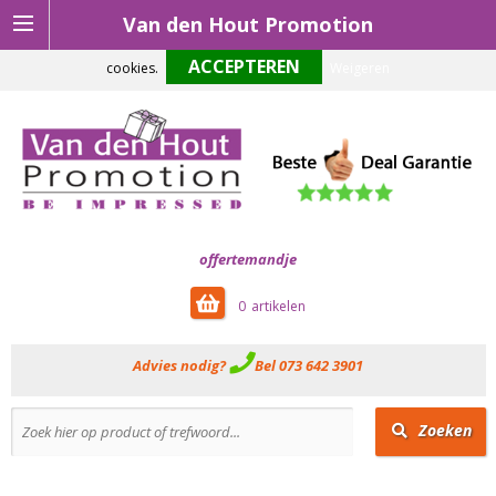
Van den Hout Promotion
Om onze website optimaal te laten functioneren maken wij gebruik van
cookies.
Weigeren
offertemandje
0
Advies nodig?
Bel 073 642 3901
Zoeken