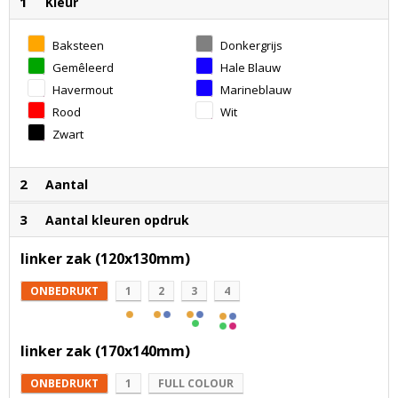
1
Kleur
Baksteen
Donkergrijs
Gemêleerd
Hale Blauw
Groen
Havermout
Marineblauw
Rood
Wit
Zwart
2
Aantal
3
Aantal kleuren opdruk
linker zak (120x130mm)
ONBEDRUKT
1
2
3
4
linker zak (170x140mm)
ONBEDRUKT
1
FULL COLOUR