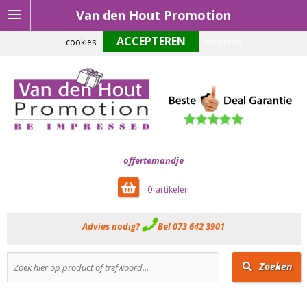
Van den Hout Promotion
Om onze website optimaal te laten functioneren maken wij gebruik van
cookies.
Weigeren
offertemandje
0
Advies nodig?
Bel 073 642 3901
Zoeken