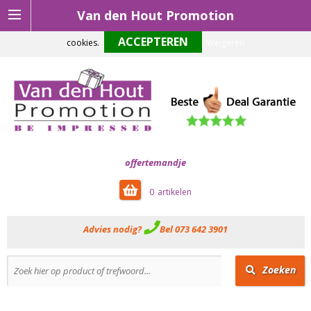
Van den Hout Promotion
Om onze website optimaal te laten functioneren maken wij gebruik van
cookies.
Weigeren
offertemandje
0
Advies nodig?
Bel 073 642 3901
Zoeken