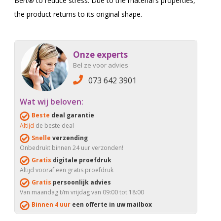
Bert® to reduce stress. Due to the material's properties,
the product returns to its original shape.
Onze experts
Bel ze voor advies
073 642 3901
Wat wij beloven:
Beste
deal garantie
Altijd
de beste deal
Snelle
verzending
Onbedrukt binnen 24 uur verzonden!
Gratis
digitale proefdruk
Altijd vooraf een gratis proefdruk
Gratis
persoonlijk advies
Van maandag t/m vrijdag van 09:00 tot 18:00
Binnen 4 uur
een offerte in uw mailbox