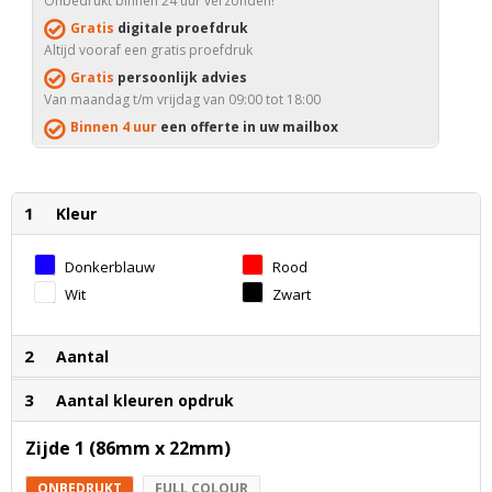
Onbedrukt binnen 24 uur verzonden!
Gratis
digitale proefdruk
Altijd vooraf een gratis proefdruk
Gratis
persoonlijk advies
Van maandag t/m vrijdag van 09:00 tot 18:00
Binnen 4 uur
een offerte in uw mailbox
1
Kleur
Donkerblauw
Rood
Wit
Zwart
2
Aantal
3
Aantal kleuren opdruk
Zijde 1 (86mm x 22mm)
ONBEDRUKT
FULL COLOUR