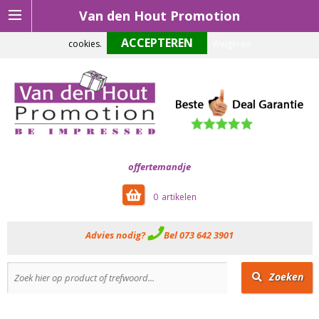
Van den Hout Promotion
Om onze website optimaal te laten functioneren maken wij gebruik van
cookies.
Weigeren
offertemandje
0
Advies nodig?
Bel 073 642 3901
Zoeken