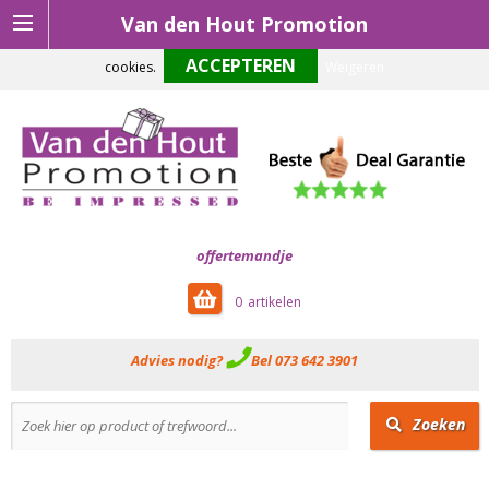
Van den Hout Promotion
Om onze website optimaal te laten functioneren maken wij gebruik van
cookies.
Weigeren
offertemandje
0
Advies nodig?
Bel 073 642 3901
Zoeken