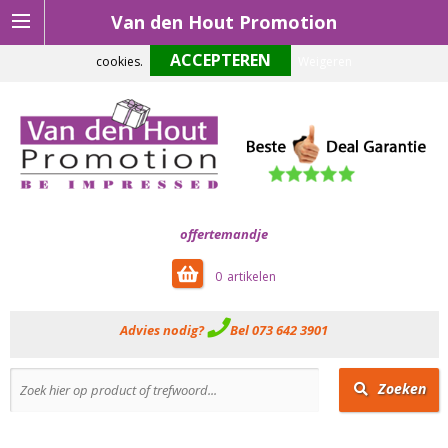
Van den Hout Promotion
Om onze website optimaal te laten functioneren maken wij gebruik van
cookies.
Weigeren
offertemandje
0
Advies nodig?
Bel 073 642 3901
Zoeken