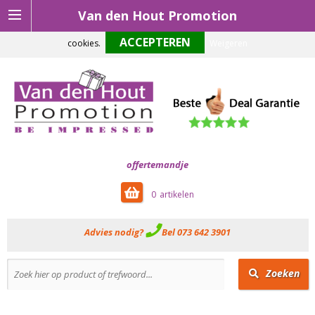
Van den Hout Promotion
Om onze website optimaal te laten functioneren maken wij gebruik van
cookies.
Weigeren
offertemandje
0
Advies nodig?
Bel 073 642 3901
Zoeken