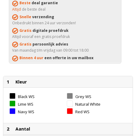
Beste
deal garantie
Altijd
de beste deal
Snelle
verzending
Onbedrukt binnen 24 uur verzonden!
Gratis
digitale proefdruk
Altijd vooraf een gratis proefdruk
Gratis
persoonlijk advies
Van maandag t/m vrijdag van 09:00 tot 18:00
Binnen 4 uur
een offerte in uw mailbox
1
Kleur
Black WS
Grey WS
Lime WS
Natural White
WS
Navy WS
Red WS
2
Aantal