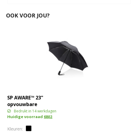
OOK VOOR JOU?
SP AWARE™ 23"
opvouwbare
omkeerbare auto
Bedrukt in 14 werkdagen
Huidige voorraad
6802
open/close paraplu