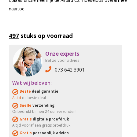
oplaadfunctie neem je de Airbird C2 moeiteloos overal mee
naartoe
497
stuks op voorraad
Onze experts
Bel ze voor advies
073 642 3901
Wat wij beloven:
Beste
deal garantie
Altijd
de beste deal
Snelle
verzending
Onbedrukt binnen 24 uur verzonden!
Gratis
digitale proefdruk
Altijd vooraf een gratis proefdruk
Gratis
persoonlijk advies