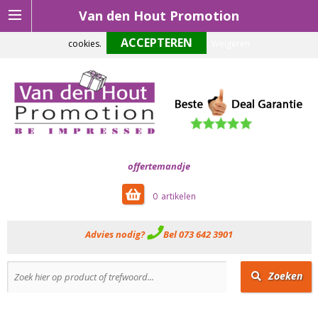
Van den Hout Promotion
Om onze website optimaal te laten functioneren maken wij gebruik van
cookies.
Weigeren
offertemandje
0
Advies nodig?
Bel 073 642 3901
Zoeken