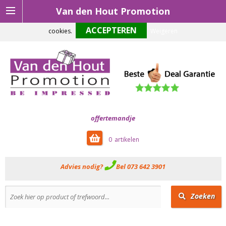
Van den Hout Promotion
Om onze website optimaal te laten functioneren maken wij gebruik van
cookies.
Weigeren
offertemandje
0
Advies nodig?
Bel 073 642 3901
Zoeken