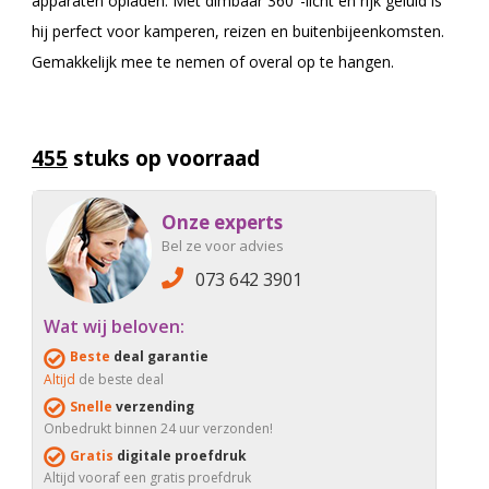
apparaten opladen. Met dimbaar 360°-licht en rijk geluid is
hij perfect voor kamperen, reizen en buitenbijeenkomsten.
Gemakkelijk mee te nemen of overal op te hangen.
455
stuks op voorraad
Onze experts
Bel ze voor advies
073 642 3901
Wat wij beloven:
Beste
deal garantie
Altijd
de beste deal
Snelle
verzending
Onbedrukt binnen 24 uur verzonden!
Gratis
digitale proefdruk
Altijd vooraf een gratis proefdruk