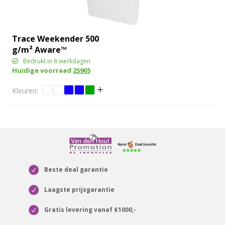
Trace Weekender 500
g/m² Aware™
gerecyclede draagtas
Bedrukt in 8 werkdagen
Huidige voorraad
25905
Beste deal garantie
Laagste prijsgarantie
Gratis levering vanaf €1000,-