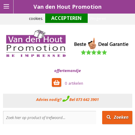
Van den Hout Promotion
Om onze website optimaal te laten functioneren maken wij gebruik van
cookies.
Weigeren
offertemandje
0
Advies nodig?
Bel 073 642 3901
Zoeken