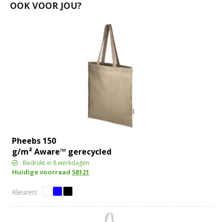
OOK VOOR JOU?
Pheebs 150
g/m² Aware™ gerecyclede
draagtas
Bedrukt in 8 werkdagen
Huidige voorraad
58121