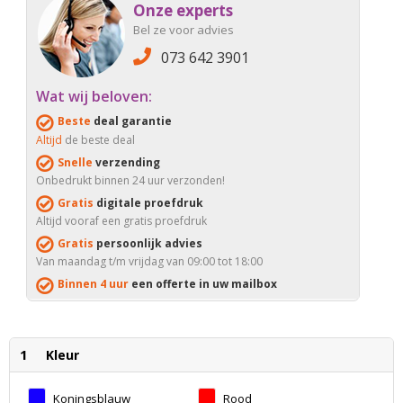
Onze experts
Bel ze voor advies
073 642 3901
Wat wij beloven:
Beste
deal garantie
Altijd
de beste deal
Snelle
verzending
Onbedrukt binnen 24 uur verzonden!
Gratis
digitale proefdruk
Altijd vooraf een gratis proefdruk
Gratis
persoonlijk advies
Van maandag t/m vrijdag van 09:00 tot 18:00
Binnen 4 uur
een offerte in uw mailbox
1
Kleur
Koningsblauw
Rood