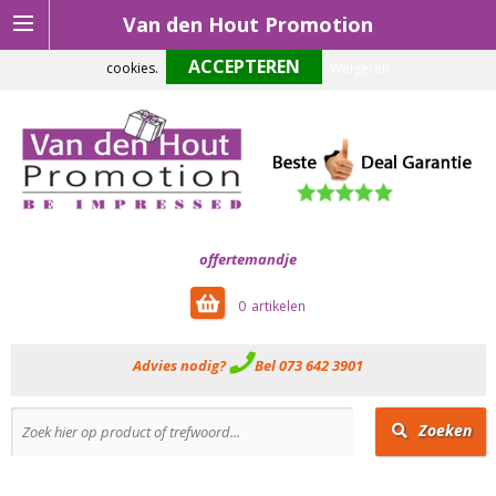
Van den Hout Promotion
Om onze website optimaal te laten functioneren maken wij gebruik van
cookies.
Weigeren
offertemandje
0
Advies nodig?
Bel 073 642 3901
Zoeken