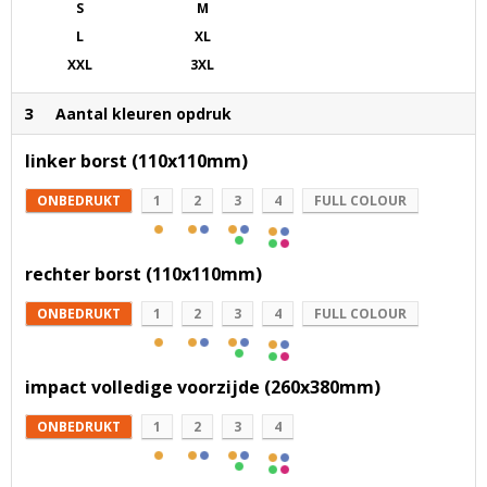
S
M
L
XL
XXL
3XL
3
Aantal kleuren opdruk
linker borst (110x110mm)
ONBEDRUKT
1
2
3
4
FULL COLOUR
rechter borst (110x110mm)
ONBEDRUKT
1
2
3
4
FULL COLOUR
impact volledige voorzijde (260x380mm)
ONBEDRUKT
1
2
3
4