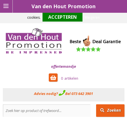
Van den Hout Promotion
Om onze website optimaal te laten functioneren maken wij gebruik van
cookies.
Weigeren
offertemandje
0
Advies nodig?
Bel 073 642 3901
Zoeken