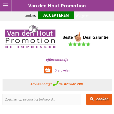
Van den Hout Promotion
Om onze website optimaal te laten functioneren maken wij gebruik van
cookies.
Weigeren
offertemandje
0
Advies nodig?
Bel 073 642 3901
Zoeken