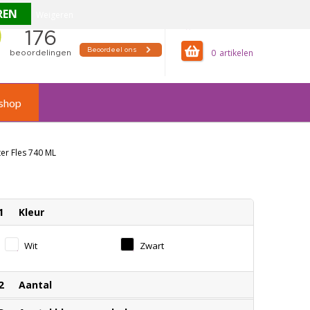
Weigeren
offertemandje
0
shop
er Fles 740 ML
1
Kleur
Wit
Zwart
2
Aantal