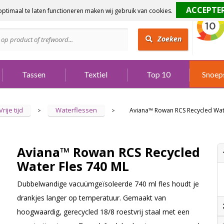
ptimaal te laten functioneren maken wij gebruik van cookies.
dig?
Bel 073 642 3901
Zoeken
Tassen
Textiel
Top 10
Snoep
Vrije tijd
Waterflessen
Aviana™ Rowan RCS Recycled Wat
>
>
Aviana™ Rowan RCS Recycled
Water Fles 740 ML
Dubbelwandige vacuümgeïsoleerde 740 ml fles houdt je
drankjes langer op temperatuur. Gemaakt van
hoogwaardig, gerecycled 18/8 roestvrij staal met een