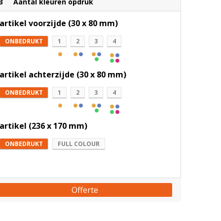
3
Aantal kleuren opdruk
artikel voorzijde (30 x 80 mm)
ONBEDRUKT
1
2
3
4
artikel achterzijde (30 x 80 mm)
ONBEDRUKT
1
2
3
4
artikel (236 x 170 mm)
ONBEDRUKT
FULL COLOUR
Offerte