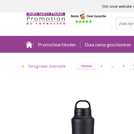
Om onze website o
Advies no
Promotieartikelen
Duurzame geschenken
Home
Terug naar overzicht
...
>
>