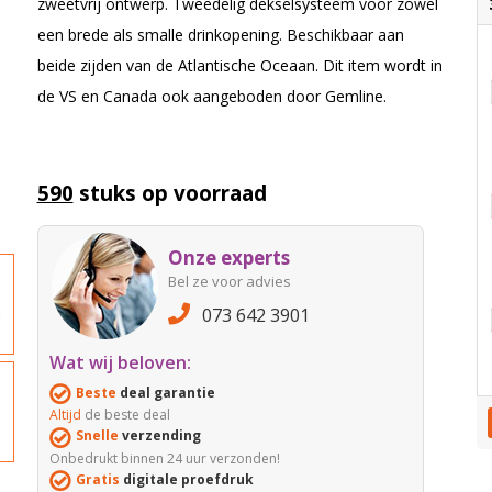
zweetvrij ontwerp. Tweedelig dekselsysteem voor zowel
een brede als smalle drinkopening. Beschikbaar aan
beide zijden van de Atlantische Oceaan. Dit item wordt in
de VS en Canada ook aangeboden door Gemline.
590
stuks op voorraad
Onze experts
Bel ze voor advies
073 642 3901
Wat wij beloven:
Beste
deal garantie
Altijd
de beste deal
Snelle
verzending
Onbedrukt binnen 24 uur verzonden!
Gratis
digitale proefdruk