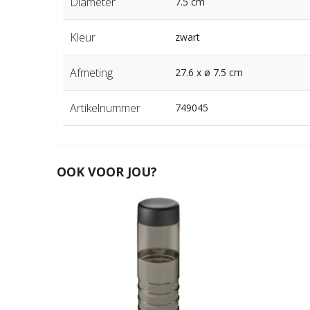
Diameter
7.5 cm
Kleur
zwart
Afmeting
27.6 x ø 7.5 cm
Artikelnummer
749045
OOK VOOR JOU?