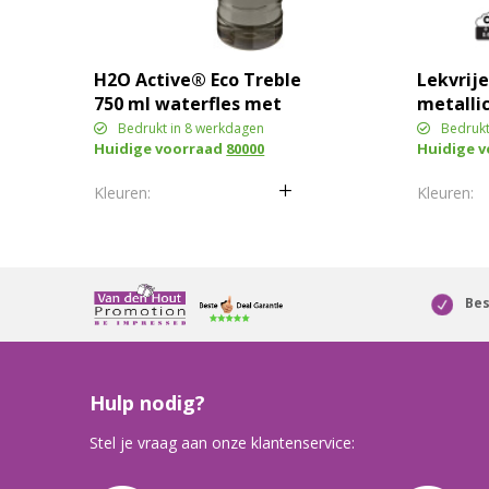
H2O Active® Eco Treble
Lekvrij
750 ml waterfles met
metalli
schroefdop
Bedrukt in 8 werkdagen
Bedrukt
Huidige voorraad
80000
Huidige 
Bes
Hulp nodig?
Stel je vraag aan onze klantenservice: