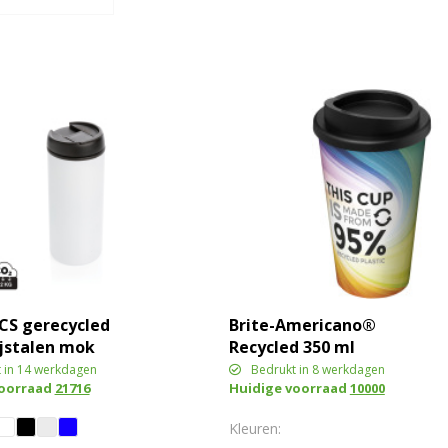
CS gerecycled
Brite-Americano®
ijstalen mok
Recycled 350 ml
geïsoleerde beker
 in 14 werkdagen
Bedrukt in 8 werkdagen
voorraad
21716
Huidige voorraad
10000