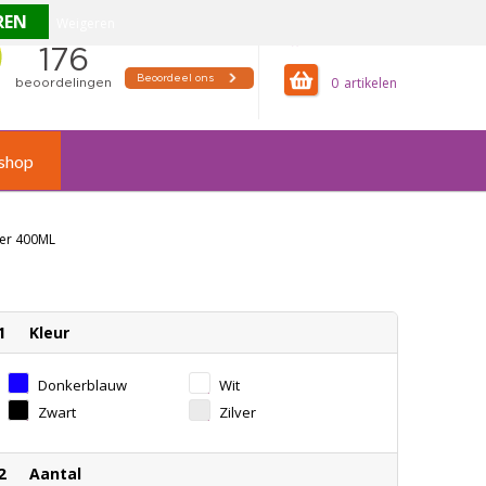
Weigeren
offertemandje
0
shop
eker 400ML
1
Kleur
Donkerblauw
Wit
Zwart
Zilver
2
Aantal