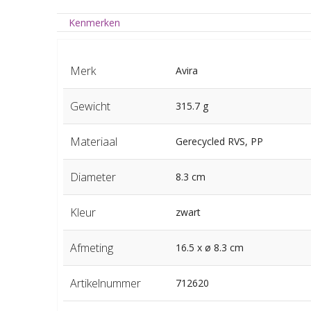
Kenmerken
Merk
Avira
Gewicht
315.7 g
Materiaal
Gerecycled RVS, PP
Diameter
8.3 cm
Kleur
zwart
Afmeting
16.5 x ø 8.3 cm
Artikelnummer
712620