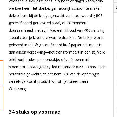
voor snelle slokjes tijdens je autorit of dagelijkse woon-
werkverkeer. Het slanke, gemakkelijk schoon te maken
deksel past bij de body, gemaakt van hoogwaardig RCS-
gecertificeerd gerecycled staal, en combineert
duurzaamheid met stijl. Met een inhoud van 400 ml is hij
ideaal voor je favoriete warme dranken. De beker wordt
geleverd in FSC®-gecertificeerd kraftpapier dat meer is
dan alleen verpakking—het transformeert in een stijlvolle
telefoonhouder, pennenbakje, of zelfs een mini
bloempot. Totaal gerecycled materiaal: 64% op basis van
het totale gewicht van het item. 2% van de opbrengst
van elk verkocht product wordt gedoneerd aan
Water.org.
34
stuks op voorraad