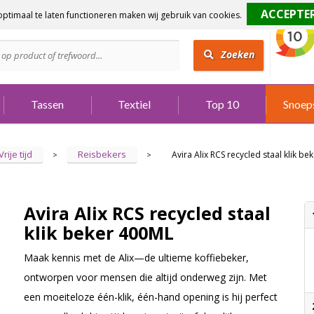
ptimaal te laten functioneren maken wij gebruik van cookies.
dig?
Bel 073 642 3901
Zoeken
Tassen
Textiel
Top 10
Snoep
Vrije tijd
Reisbekers
Avira Alix RCS recycled staal klik b
>
>
Avira Alix RCS recycled staal
klik beker 400ML
Maak kennis met de Alix—de ultieme koffiebeker,
ontworpen voor mensen die altijd onderweg zijn. Met
een moeiteloze één-klik, één-hand opening is hij perfect