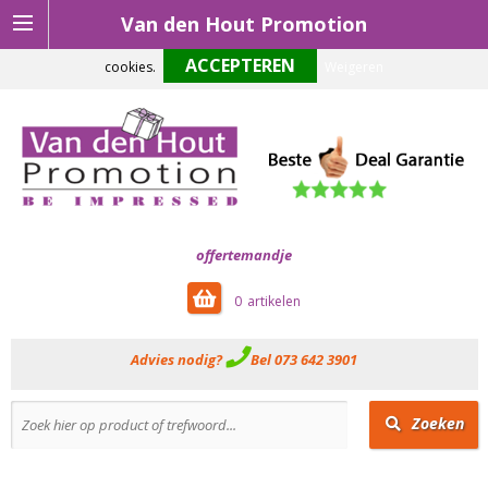
Van den Hout Promotion
Om onze website optimaal te laten functioneren maken wij gebruik van
cookies.
Weigeren
offertemandje
0
Advies nodig?
Bel 073 642 3901
Zoeken