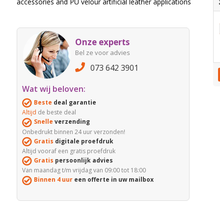
accessories and PU velour artificial leather applications
Onze experts
Bel ze voor advies
073 642 3901
Wat wij beloven:
Beste
deal garantie
Altijd
de beste deal
Snelle
verzending
Onbedrukt binnen 24 uur verzonden!
Gratis
digitale proefdruk
Altijd vooraf een gratis proefdruk
Gratis
persoonlijk advies
Van maandag t/m vrijdag van 09:00 tot 18:00
Binnen 4 uur
een offerte in uw mailbox