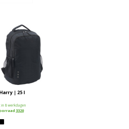
arry | 25 l
 in 8 werkdagen
voorraad
3320