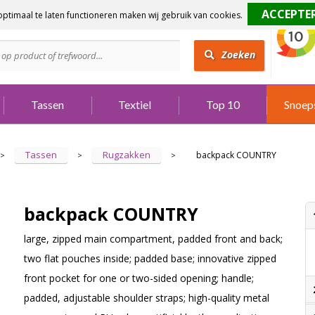
ptimaal te laten functioneren maken wij gebruik van cookies.
dig?
Bel 073 642 3901
Zoeken
Tassen
Textiel
Top 10
Snoep
Tassen
Rugzakken
backpack COUNTRY
>
>
>
backpack COUNTRY
large, zipped main compartment, padded front and back;
two flat pouches inside; padded base; innovative zipped
front pocket for one or two-sided opening; handle;
padded, adjustable shoulder straps; high-quality metal