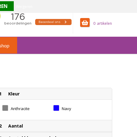
Weigeren
offertemandje
0
shop
1
Kleur
Anthracite
Navy
2
Aantal