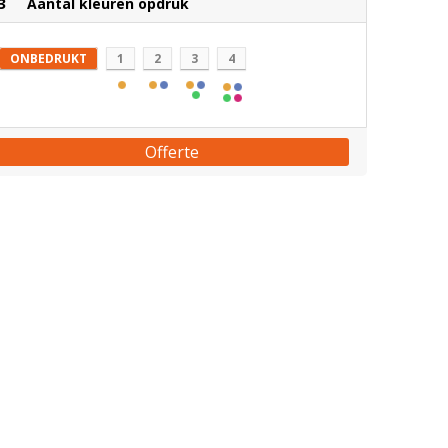
3
Aantal kleuren opdruk
ONBEDRUKT
1
2
3
4
Offerte