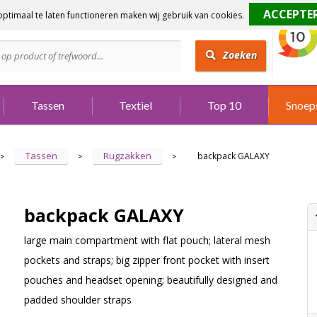
ptimaal te laten functioneren maken wij gebruik van cookies.
dig?
Bel 073 642 3901
Zoeken
Tassen
Textiel
Top 10
Snoep
Tassen
Rugzakken
backpack GALAXY
>
>
>
backpack GALAXY
large main compartment with flat pouch; lateral mesh
pockets and straps; big zipper front pocket with insert
pouches and headset opening; beautifully designed and
padded shoulder straps