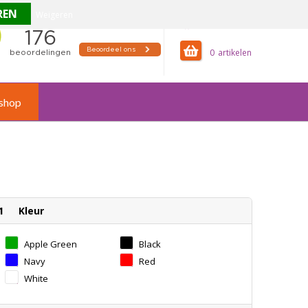
Weigeren
offertemandje
0
shop
1
Kleur
Apple Green
Black
Navy
Red
White