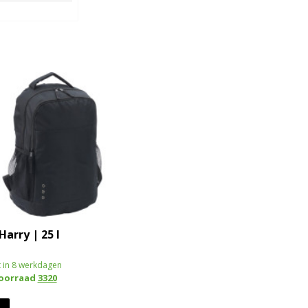
arry | 25 l
 in 8 werkdagen
voorraad
3320