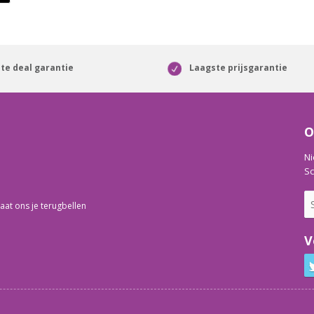
te deal garantie
Laagste prijsgarantie
O
Ni
Sc
aat ons je terugbellen
V