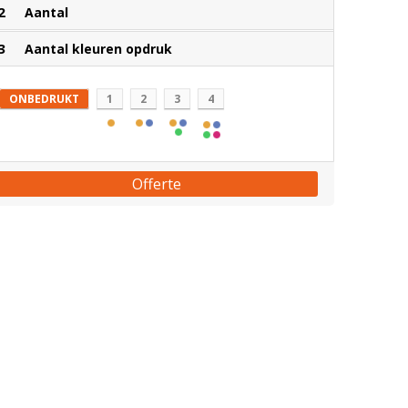
2
Aantal
3
Aantal kleuren opdruk
ONBEDRUKT
1
2
3
4
Offerte