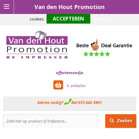
Van den Hout Promotion
Om onze website optimaal te laten functioneren maken wij gebruik van
cookies.
Weigeren
offertemandje
0
Advies nodig?
Bel 073 642 3901
Zoeken