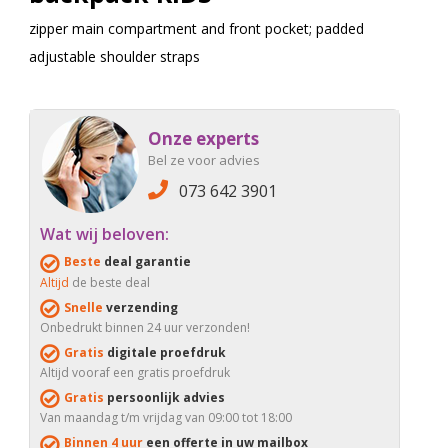
zipper main compartment and front pocket; padded
adjustable shoulder straps
Onze experts
Bel ze voor advies
073 642 3901
Wat wij beloven:
Beste
deal garantie
Altijd
de beste deal
Snelle
verzending
Onbedrukt binnen 24 uur verzonden!
Gratis
digitale proefdruk
Altijd vooraf een gratis proefdruk
Gratis
persoonlijk advies
Van maandag t/m vrijdag van 09:00 tot 18:00
Binnen 4 uur
een offerte in uw mailbox