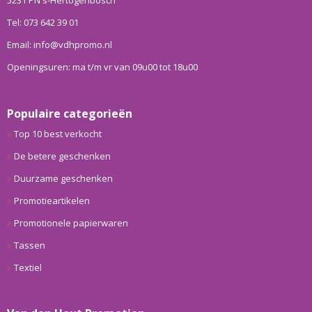
5231 PN s-Hertogenbosch
Tel: 073 642 39 01
Email: info@vdhpromo.nl
Openingsuren: ma t/m vr van 09u00 tot 18u00
Populaire categorieën
Top 10 best verkocht
De betere geschenken
Duurzame geschenken
Promotieartikelen
Promotionele papierwaren
Tassen
Textiel