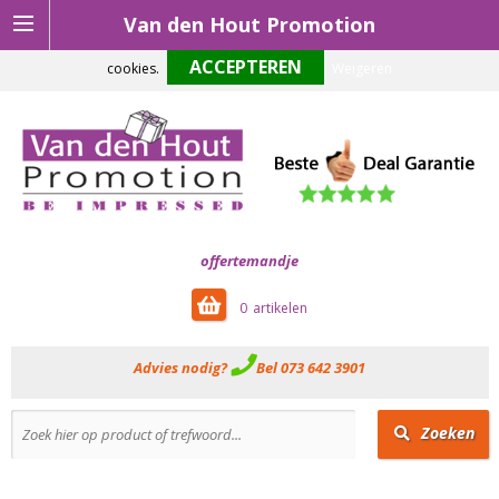
Van den Hout Promotion
Om onze website optimaal te laten functioneren maken wij gebruik van
cookies.
Weigeren
offertemandje
0
Advies nodig?
Bel 073 642 3901
Zoeken