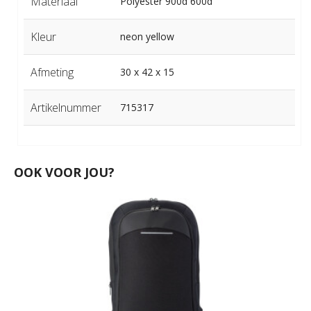
Materiaal
Polyester 900d 600d
Kleur
neon yellow
Afmeting
30 x 42 x 15
Artikelnummer
715317
OOK VOOR JOU?