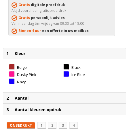
Gratis
digitale proefdruk
Altijd vooraf een gratis proefdruk
Gratis
persoonlijk advies
Van maandag t/m vrijdag van 09:00 tot 18:00
Binnen 4 uur
een offerte in uw mailbox
1
Kleur
Beige
Black
Dusky Pink
Ice Blue
Navy
2
Aantal
3
Aantal kleuren opdruk
ONBEDRUKT
1
2
3
4