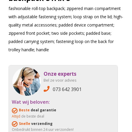
fashionable roll-top backpack; zippered main compartment
with adjustable fastening system; loop strap on the lid; high-
quality metal accessories; padded device compartment;
zippered front pocket; two side pockets; padded base;
padded carrying system; fastening loop on the back for
trolley handle; handle
Onze experts
Bel ze voor advies
073 642 3901
Wat wij beloven:
Beste
deal garantie
Altijd
de beste deal
Snelle
verzending
Onbedrukt binnen 24 uur verzonden!