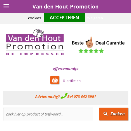
Van den Hout Promotion
Om onze website optimaal te laten functioneren maken wij gebruik van
cookies.
Weigeren
offertemandje
0
Advies nodig?
Bel 073 642 3901
Zoeken