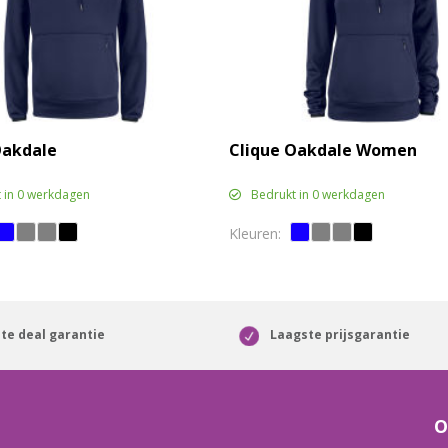
Oakdale
Clique Oakdale Women
 in 0 werkdagen
Bedrukt in 0 werkdagen
te deal garantie
Laagste prijsgarantie
O