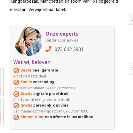
Kangoeroezak. Manchetten en zoom van 1x1 ribgebreid
elastaan. Verwijderbaar label.
Onze experts
Bel ze voor advies
073 642 3901
Wat wij beloven:
Beste
deal garantie
Altijd
de beste deal
Snelle
verzending
Onbedrukt binnen 24 uur verzonden!
Gratis
digitale proefdruk
Altijd vooraf een gratis proefdruk
Gratis
persoonlijk advies
Van maandag t/m vrijdag van 09:00 tot 18:00
Binnen 4 uur
een offerte in uw mailbox