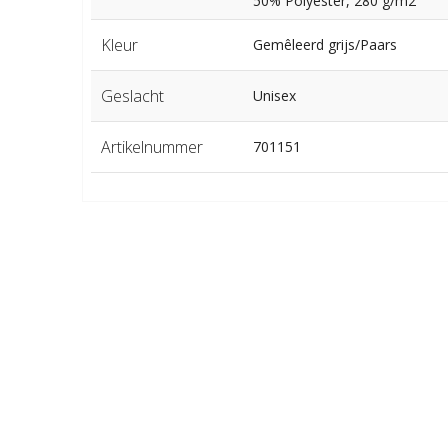
50% Polyester, 280 g/m2
Kleur
Gemêleerd grijs/Paars
Geslacht
Unisex
Artikelnummer
701151