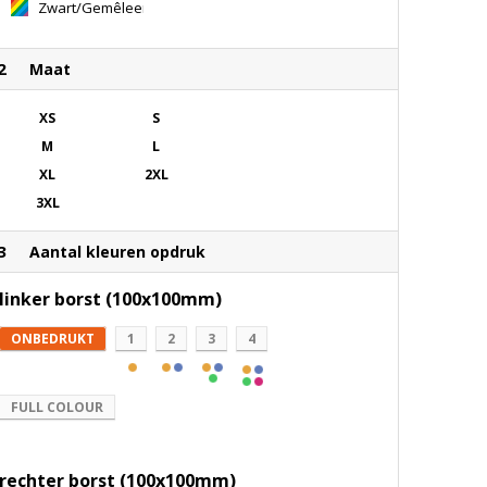
Grijs/Zwart
Grijs
Zwart/Gemêleerd
Grijs
2
Maat
XS
S
M
L
XL
2XL
3XL
3
Aantal kleuren opdruk
linker borst (100x100mm)
ONBEDRUKT
1
2
3
4
FULL COLOUR
rechter borst (100x100mm)