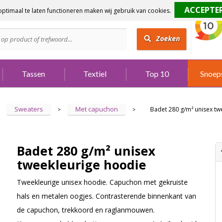
ptimaal te laten functioneren maken wij gebruik van cookies.
dig?
Bel 073 642 3901
Zoeken
Tassen
Textiel
Top 10
Snoep
Sweaters
Met capuchon
Badet 280 g/m² unisex tw
>
>
Badet 280 g/m² unisex
tweekleurige hoodie
Tweekleurige unisex hoodie. Capuchon met gekruiste
hals en metalen oogjes. Contrasterende binnenkant van
de capuchon, trekkoord en raglanmouwen.