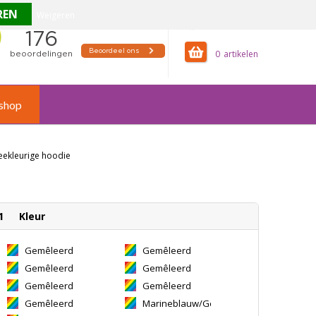
Weigeren
offertemandje
0
shop
eekleurige hoodie
1
Kleur
Gemêleerd
Gemêleerd
Grijs/Flessengroen
Grijs/Granaat
Gemêleerd
Gemêleerd
Grijs/Koningsblauw
Grijs/Lichtroze
Gemêleerd
Gemêleerd
Grijs/Paars
Grijs/Rood
Gemêleerd
Marineblauw/Gemêleerd