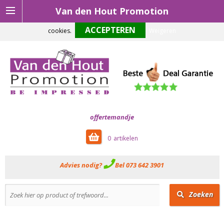
Van den Hout Promotion
Om onze website optimaal te laten functioneren maken wij gebruik van
cookies.
Weigeren
offertemandje
0
Advies nodig?
Bel 073 642 3901
Zoeken