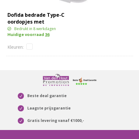
Dofida bedrade Type-C
oordopjes met
opbergdoos van
Bedrukt in 8 werkdagen
Huidige voorraad
36
gerecycled plastic
Beste deal garantie
Laagste prijsgarantie
Gratis levering vanaf €1000,-