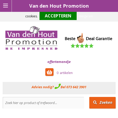
Van den Hout Promotion
Om onze website optimaal te laten functioneren maken wij gebruik van
cookies.
Weigeren
offertemandje
0
Advies nodig?
Bel 073 642 3901
Zoeken