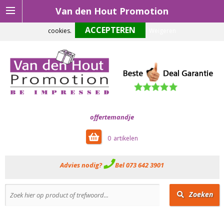
Van den Hout Promotion
Om onze website optimaal te laten functioneren maken wij gebruik van
cookies.
Weigeren
offertemandje
0
Advies nodig?
Bel 073 642 3901
Zoeken