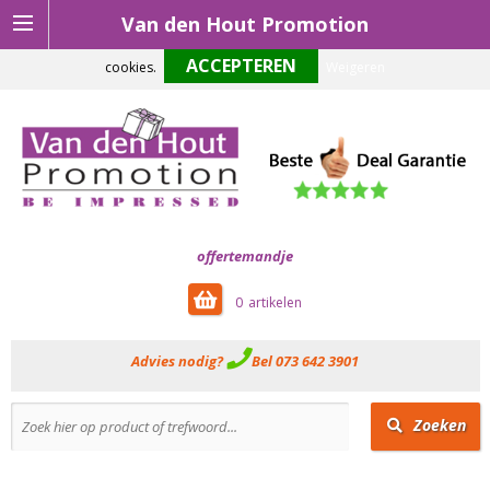
Van den Hout Promotion
Om onze website optimaal te laten functioneren maken wij gebruik van
cookies.
Weigeren
offertemandje
0
Advies nodig?
Bel 073 642 3901
Zoeken