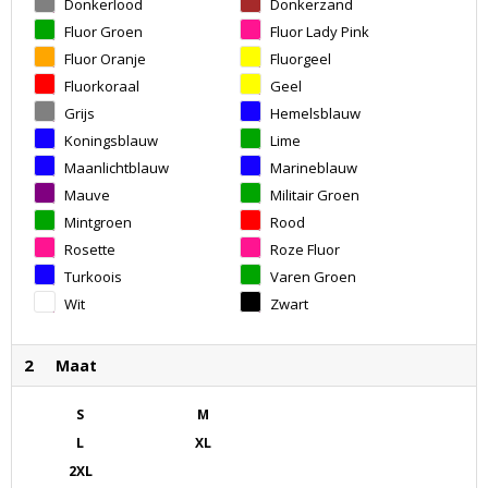
Donkerlood
Donkerzand
Fluor Groen
Fluor Lady Pink
Fluor Oranje
Fluorgeel
Fluorkoraal
Geel
Grijs
Hemelsblauw
Koningsblauw
Lime
Maanlichtblauw
Marineblauw
Mauve
Militair Groen
Mintgroen
Rood
Rosette
Roze Fluor
Turkoois
Varen Groen
Wit
Zwart
2
Maat
S
M
L
XL
2XL