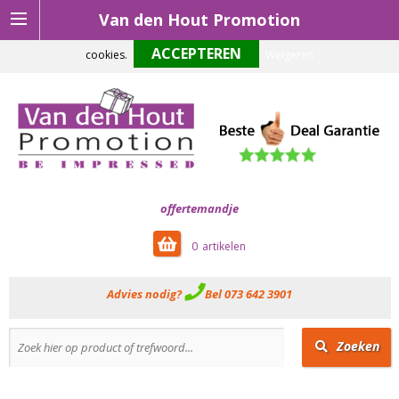
Van den Hout Promotion
Om onze website optimaal te laten functioneren maken wij gebruik van
cookies.
Weigeren
offertemandje
0
Advies nodig?
Bel 073 642 3901
Zoeken