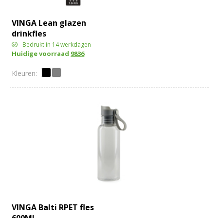
VINGA Lean glazen
drinkfles
Bedrukt in 14 werkdagen
Huidige voorraad
9836
VINGA Balti RPET fles
600ML